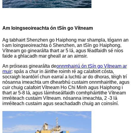
Am loingseoireachta ón tSín go Vítneam
Ag tabhairt Shenzhen go Haiphong mar shampla, tógann an
t-am loingseoireachta ó Shenzhen, an tSín go Haiphong,
Vítneam go ginearálta thart ar 5 lá, agus féadfaidh sé níos
faide a ghlacadh mar gheall ar an aimsir.
An próiseas ginearálta de
onnmhairiú ón tSín go Vítneam ar
muir
: spás a chur in áirithe roimh ré ag calafoirt cósta,
socraigh leantóirí chun earraí a luchtú ar do dhoras, téigh trí
nósanna imeachta um dhearbhú custaim onnmhairithe, agus
cuir chuig calafoirt Vítneam Ho Chi Minh agus Haiphong i
thart ar 5-8 lá, agus láimhseálfaidh comhpháirtithe Vítneam
imréiteach custaim Vítneam. nósanna imeachta, 2 -3 lá
imréiteach custaim agus seachadadh chuig an coinsíní.