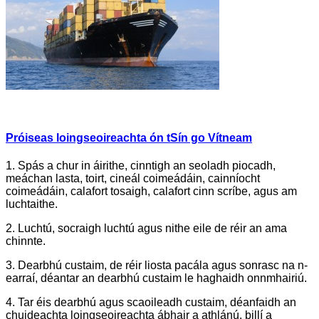
Próiseas loingseoireachta ón tSín go Vítneam
1. Spás a chur in áirithe, cinntigh an seoladh piocadh,
meáchan lasta, toirt, cineál coimeádáin, cainníocht
coimeádáin, calafort tosaigh, calafort cinn scríbe, agus am
luchtaithe.
2. Luchtú, socraigh luchtú agus nithe eile de réir an ama
chinnte.
3. Dearbhú custaim, de réir liosta pacála agus sonrasc na n-
earraí, déantar an dearbhú custaim le haghaidh onnmhairiú.
4. Tar éis dearbhú agus scaoileadh custaim, déanfaidh an
chuideachta loingseoireachta ábhair a athlánú, billí a