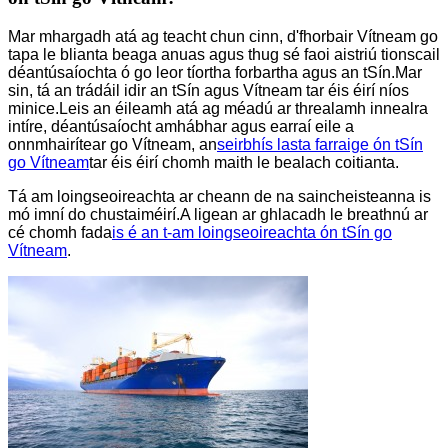
Mar mhargadh atá ag teacht chun cinn, d'fhorbair Vítneam go
tapa le blianta beaga anuas agus thug sé faoi aistriú tionscail
déantúsaíochta ó go leor tíortha forbartha agus an tSín.Mar
sin, tá an trádáil idir an tSín agus Vítneam tar éis éirí níos
minice.Leis an éileamh atá ag méadú ar threalamh innealra
intíre, déantúsaíocht amhábhar agus earraí eile a
onnmhairítear go Vítneam, an
seirbhís lasta farraige ón tSín
go Vítneam
tar éis éirí chomh maith le bealach coitianta.
Tá am loingseoireachta ar cheann de na saincheisteanna is
mó imní do chustaiméirí.A ligean ar ghlacadh le breathnú ar
cé chomh fada
is é an t-am loingseoireachta ón tSín go
Vítneam
.