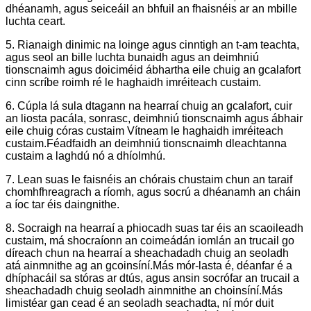
dhéanamh, agus seiceáil an bhfuil an fhaisnéis ar an mbille
luchta ceart.
5. Rianaigh dinimic na loinge agus cinntigh an t-am teachta,
agus seol an bille luchta bunaidh agus an deimhniú
tionscnaimh agus doiciméid ábhartha eile chuig an gcalafort
cinn scríbe roimh ré le haghaidh imréiteach custaim.
6. Cúpla lá sula dtagann na hearraí chuig an gcalafort, cuir
an liosta pacála, sonrasc, deimhniú tionscnaimh agus ábhair
eile chuig córas custaim Vítneam le haghaidh imréiteach
custaim.Féadfaidh an deimhniú tionscnaimh dleachtanna
custaim a laghdú nó a dhíolmhú.
7. Lean suas le faisnéis an chórais chustaim chun an taraif
chomhfhreagrach a ríomh, agus socrú a dhéanamh an cháin
a íoc tar éis daingnithe.
8. Socraigh na hearraí a phiocadh suas tar éis an scaoileadh
custaim, má shocraíonn an coimeádán iomlán an trucail go
díreach chun na hearraí a sheachadadh chuig an seoladh
atá ainmnithe ag an gcoinsíní.Más mór-lasta é, déanfar é a
dhíphacáil sa stóras ar dtús, agus ansin socrófar an trucail a
sheachadadh chuig seoladh ainmnithe an choinsíní.Más
limistéar gan cead é an seoladh seachadta, ní mór duit