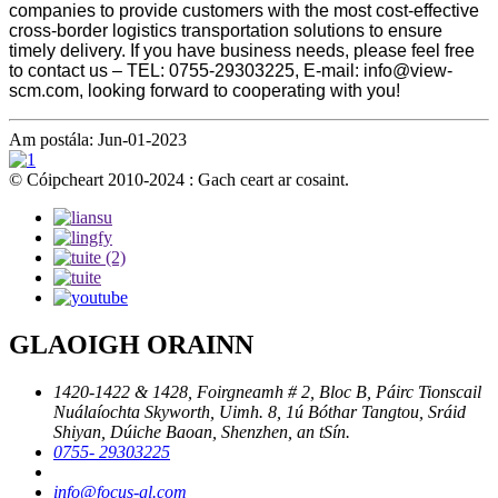
companies to provide customers with the most cost-effective
cross-border logistics transportation solutions to ensure
timely delivery. If you have business needs, please feel free
to contact us – TEL: 0755-29303225, E-mail: info@view-
scm.com, looking forward to cooperating with you!
Am postála: Jun-01-2023
© Cóipcheart 2010-2024 : Gach ceart ar cosaint.
GLAOIGH ORAINN
1420-1422 & 1428, Foirgneamh # 2, Bloc B, Páirc Tionscail
Nuálaíochta Skyworth, Uimh. 8, 1ú Bóthar Tangtou, Sráid
Shiyan, Dúiche Baoan, Shenzhen, an tSín.
0755- 29303225
info@focus-gl.com