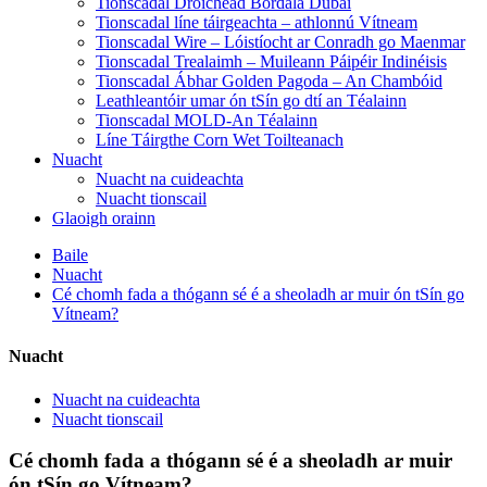
Tionscadal Droichead Bordála Dubai
Tionscadal líne táirgeachta – athlonnú Vítneam
Tionscadal Wire – Lóistíocht ar Conradh go Maenmar
Tionscadal Trealaimh – Muileann Páipéir Indinéisis
Tionscadal Ábhar Golden Pagoda – An Chambóid
Leathleantóir umar ón tSín go dtí an Téalainn
Tionscadal MOLD-An Téalainn
Líne Táirgthe Corn Wet Toilteanach
Nuacht
Nuacht na cuideachta
Nuacht tionscail
Glaoigh orainn
Baile
Nuacht
Cé chomh fada a thógann sé é a sheoladh ar muir ón tSín go
Vítneam?
Nuacht
Nuacht na cuideachta
Nuacht tionscail
Cé chomh fada a thógann sé é a sheoladh ar muir
ón tSín go Vítneam?