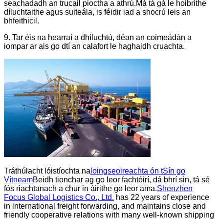
seachadadh an trucail pioctha a athrú.Má tá gá le hoibrithe
díluchtaithe agus suiteála, is féidir iad a shocrú leis an
bhfeithicil.
9. Tar éis na hearraí a dhíluchtú, déan an coimeádán a
iompar ar ais go dtí an calafort le haghaidh cruachta.
Tráthúlacht lóistíochta na
loingseoireachta ón tSín go
Vítneam
Beidh tionchar ag go leor fachtóirí, dá bhrí sin, tá sé
fós riachtanach a chur in áirithe go leor ama.
Shenzhen
Focus Global Logistics Co., Ltd.
has 22 years of experience
in international freight forwarding, and maintains close and
friendly cooperative relations with many well-known shipping