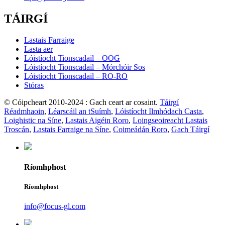
TÁIRGÍ
Lastais Farraige
Lasta aer
Lóistíocht Tionscadail – OOG
Lóistíocht Tionscadail – Mórchóir Sos
Lóistíocht Tionscadail – RO-RO
Stóras
© Cóipcheart 2010-2024 : Gach ceart ar cosaint.
Táirgí
Réadmhaoin
,
Léarscáil an tSuímh
,
Lóistíocht Ilmhódach Casta
,
Loighistic na Síne
,
Lastais Aigéin Roro
,
Loingseoireacht Lastais
Troscán
,
Lastais Farraige na Síne
,
Coimeádán Roro
,
Gach Táirgí
Ríomhphost
Ríomhphost
info@focus-gl.com