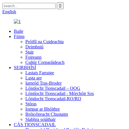
English
Baile
Fúinn
Próifíl na Cuideachta
Deimhniú
Stair
Foireann
Cultúr Corparáideach
SEIRBHÍSÍ
Lastais Farraige
Lasta aer
Iarnród Tras-Broder
Lóistíocht Tionscadail – OOG
Lóistíocht Tionscadail - Mórchóir Sos
Lóistíocht Tionscadail-RO/RO
Stóras
Iompar ar Bhóithre
Bróicéireacht Chustaim
Slabhra soláthair
CÁS TIONSCADAIL